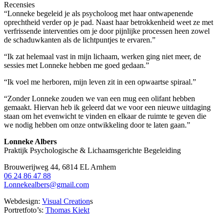
Recensies
“Lonneke begeleid je als psycholoog met haar ontwapenende
oprechtheid verder op je pad. Naast haar betrokkenheid weet ze met
verfrissende interventies om je door pijnlijke processen heen zowel
de schaduwkanten als de lichtpuntjes te ervaren.”
“Ik zat helemaal vast in mijn lichaam, werken ging niet meer, de
sessies met Lonneke hebben me goed gedaan.”
“Ik voel me herboren, mijn leven zit in een opwaartse spiraal.”
“Zonder Lonneke zouden we van een mug een olifant hebben
gemaakt. Hiervan heb ik geleerd dat we voor een nieuwe uitdaging
staan om het evenwicht te vinden en elkaar de ruimte te geven die
we nodig hebben om onze ontwikkeling door te laten gaan.”
Lonneke Albers
Praktijk Psychologische & Lichaamsgerichte Begeleiding
Brouwerijweg 44, 6814 EL Arnhem
06 24 86 47 88
Lonnekealbers@gmail.com
Webdesign:
Visual Creation
s
Portretfoto’s:
Thomas Kiekt