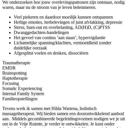
We onderzoeken hoe jouw overlevingspatronen zijn ontstaan, nodig
waren, maar nu de stroom van je leven belemmeren.
Veel piekeren en daardoor moeilijk kunnen ontspannen
Heftige emoties, herbelevingen of juist afvlakking, depressie
Stress, burn-out en overbelasting, AD(H)D, (C)PTSS
Dwanggedachten-handelingen
Het gevoel van continu ‘aan staan’, hypervigilantie
Lichamelijke spanning/klachten, vermoeidheid zonder
duidelijke oorzaak
Afgesplitst voelen en denken, dissociëren
Traumatherapie
EMDR
Brainspotting
Haptotherapie
Focusing
Somatic Experiencing
Internal Family System
Familieopstellingen
Tevens werk ik samen met Hilda Wartena, holistisch
massagetherapeut. Wij bieden samen een doorontwikkelend aanbod
aan. Middels gecombineerde begeleidingsvormen nodigen we je uit
om in de Vrije Ruimte, je verder te ontwikkelen. Je kunt onder